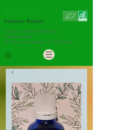
ESSENTIEL
Sandrine Bauder
Culture Cueillette Distillation
Transformation
de Plantes Aromatiques et Médicinales