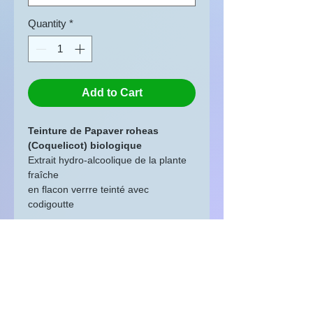
Quantity
*
Add to Cart
Teinture de Papaver roheas
(Coquelicot) biologique
Extrait hydro-alcoolique de la plante
fraîche
en flacon verrre teinté avec
codigoutte
3x5 à 3x20 gouttes par jour dans un
peu d'eau pendant 3 semaines ou
ponctuellement.
Origine Lot, Occitanie, France